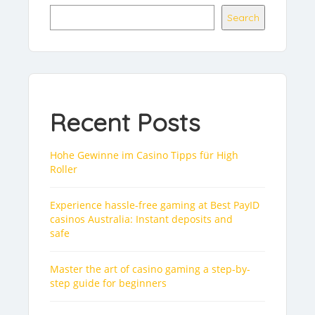
Search
Recent Posts
Hohe Gewinne im Casino Tipps für High
Roller
Experience hassle-free gaming at Best PayID
casinos Australia: Instant deposits and
safe
Master the art of casino gaming a step-by-
step guide for beginners