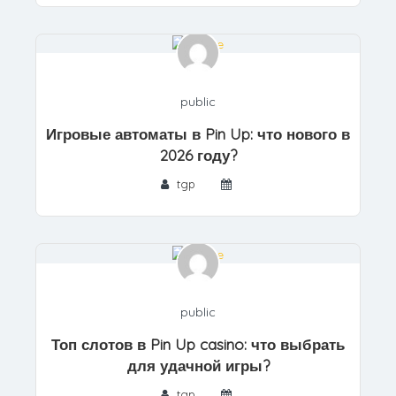
public
Игровые автоматы в Pin Up: что нового в
2026 году?
tgp
public
Топ слотов в Pin Up casino: что выбрать
для удачной игры?
tgp