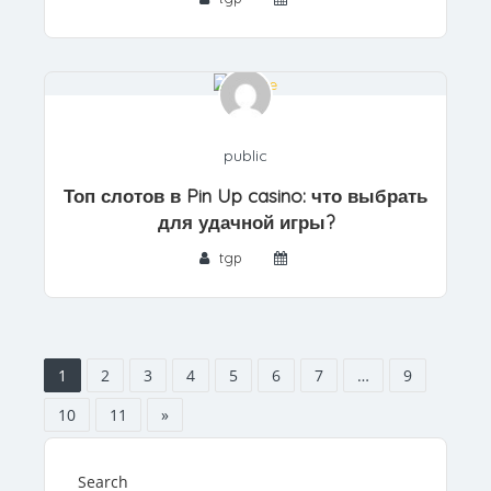
public
Топ слотов в Pin Up casino: что выбрать
для удачной игры?
tgp
1
2
3
4
5
6
7
…
9
10
11
»
Search