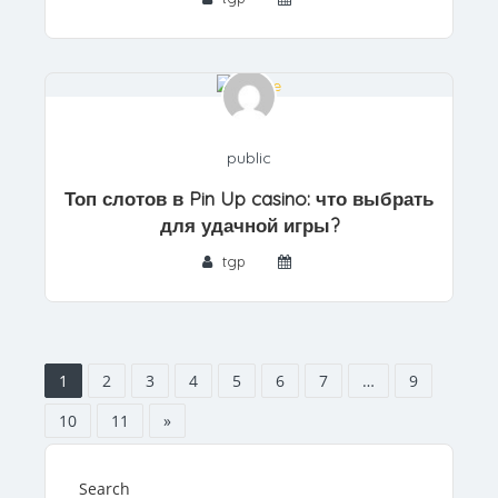
public
Топ слотов в Pin Up casino: что выбрать
для удачной игры?
tgp
1
2
3
4
5
6
7
…
9
10
11
»
Search