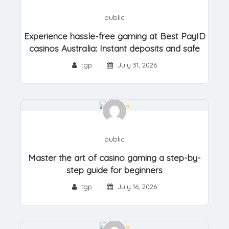
public
Experience hassle-free gaming at Best PayID
casinos Australia: Instant deposits and safe
tgp
July 31, 2026
public
Master the art of casino gaming a step-by-
step guide for beginners
tgp
July 16, 2026