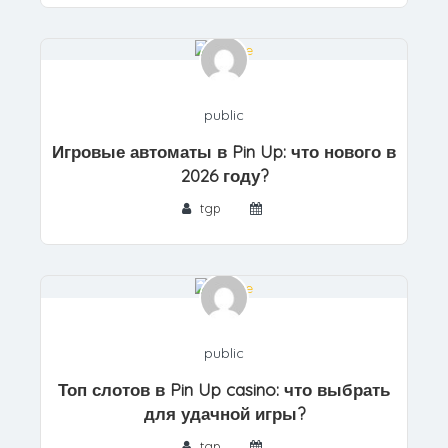
public
Игровые автоматы в Pin Up: что нового в
2026 году?
tgp
public
Топ слотов в Pin Up casino: что выбрать
для удачной игры?
tgp