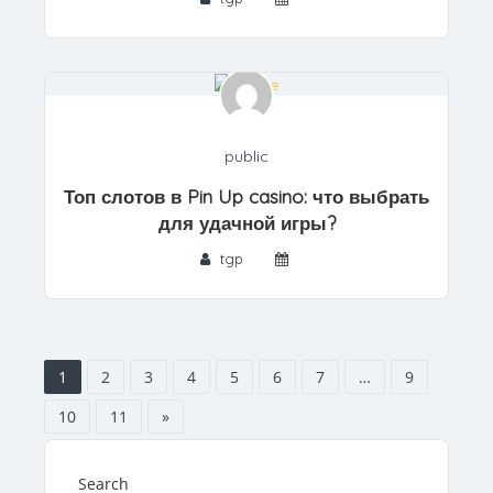
public
Топ слотов в Pin Up casino: что выбрать
для удачной игры?
tgp
1
2
3
4
5
6
7
…
9
10
11
»
Search