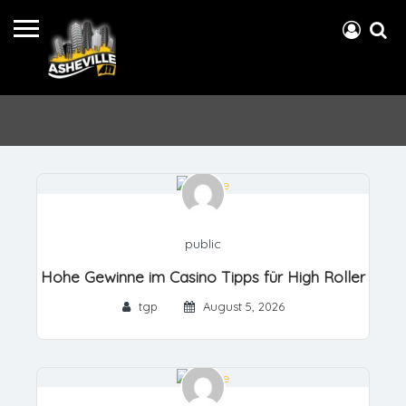
public
Hohe Gewinne im Casino Tipps für High Roller
tgp
August 5, 2026