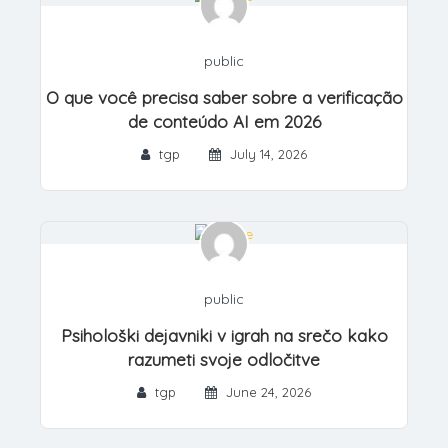
public
O que você precisa saber sobre a verificação
de conteúdo AI em 2026
tgp
July 14, 2026
public
Psihološki dejavniki v igrah na srečo kako
razumeti svoje odločitve
tgp
June 24, 2026