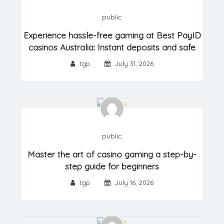
public
Experience hassle-free gaming at Best PayID
casinos Australia: Instant deposits and safe
tgp
July 31, 2026
public
Master the art of casino gaming a step-by-
step guide for beginners
tgp
July 16, 2026