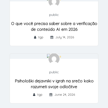
public
O que você precisa saber sobre a verificação
de conteúdo AI em 2026
tgp
July 14, 2026
public
Psihološki dejavniki v igrah na srečo kako
razumeti svoje odločitve
tgp
June 24, 2026