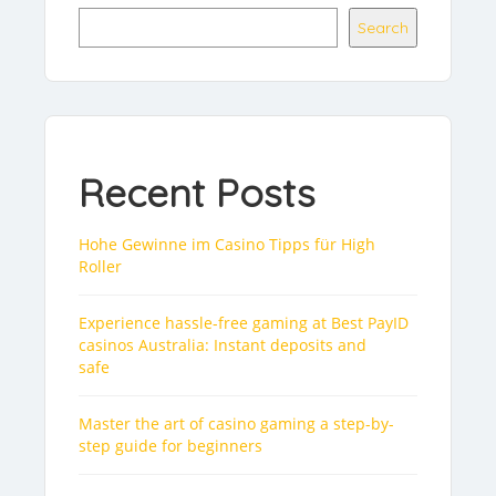
Search
Recent Posts
Hohe Gewinne im Casino Tipps für High
Roller
Experience hassle-free gaming at Best PayID
casinos Australia: Instant deposits and
safe
Master the art of casino gaming a step-by-
step guide for beginners