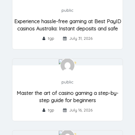
public
Experience hassle-free gaming at Best PayID
casinos Australia: Instant deposits and safe
tgp
July 31, 2026
public
Master the art of casino gaming a step-by-
step guide for beginners
tgp
July 16, 2026