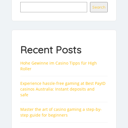
Search
Recent Posts
Hohe Gewinne im Casino Tipps für High
Roller
Experience hassle-free gaming at Best PayID
casinos Australia: Instant deposits and
safe
Master the art of casino gaming a step-by-
step guide for beginners