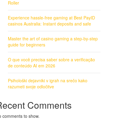
Roller
Experience hassle-free gaming at Best PayID
casinos Australia: Instant deposits and safe
Master the art of casino gaming a step-by-step
guide for beginners
O que você precisa saber sobre a verificação
de conteúdo AI em 2026
Psihološki dejavniki v igrah na srečo kako
razumeti svoje odločitve
Recent Comments
o comments to show.