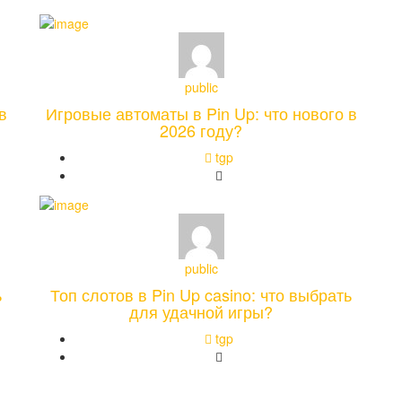
public
в
Игровые автоматы в Pin Up: что нового в
2026 году?
tgp
public
ь
Топ слотов в Pin Up casino: что выбрать
для удачной игры?
tgp